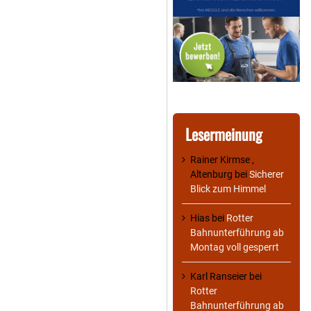
Lesermeinung
Rainer Kirmse ,
Altenburg
bei
Sicherer
Blick zum Himmel
Hias
bei
Rotter
Bahnunterführung ab
Montag voll gesperrt
Karl Ranseier
bei
Rotter
Bahnunterführung ab