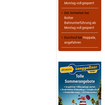
Montag voll gesperrt
Der Anmerker
bei
Rotter
Bahnunterführung ab
Montag voll gesperrt
Durchruf
bei
Hoppala,
angefahren