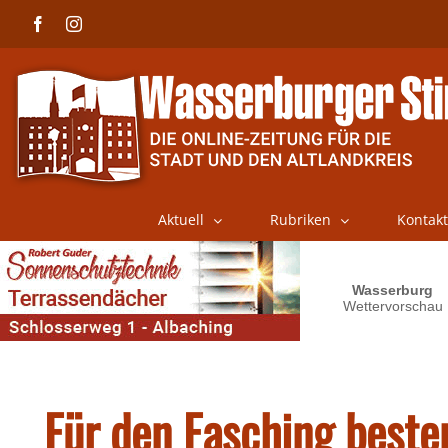
Skip
Facebook
Instagram
to
content
Aktuell
Rubriken
Kontakt
Für den Fasching beste