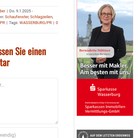
uber
|
Do. 9.1.2025 -
en:
Schaufenster
,
Schlagzeilen
,
 PR
|
Tags:
WASSERBURG/PR
|
0
ssen Sie einen
tar