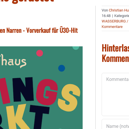
Von
Christian H
16:48
|
Kategori
WASSERBURG /
Kommentare
en Narren - Vorverkauf für Ü30-Hit
Hinterla
Kommen
Kommentar