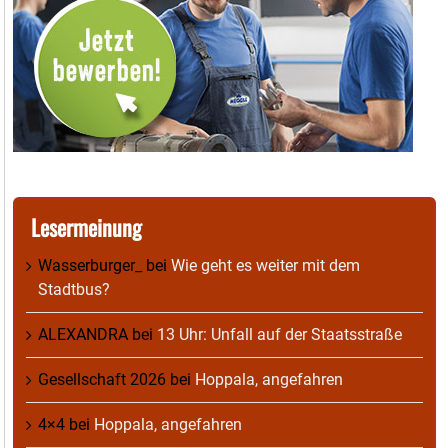
Lesermeinung
Wasserburger_
bei
Wie geht es weiter mit dem
Stadtbus?
ALEXANDRA
bei
13 Uhr: Unfall auf der Staatsstraße
Gesellschaft 2026
bei
Hoppala, angefahren
4×4
bei
Hoppala, angefahren