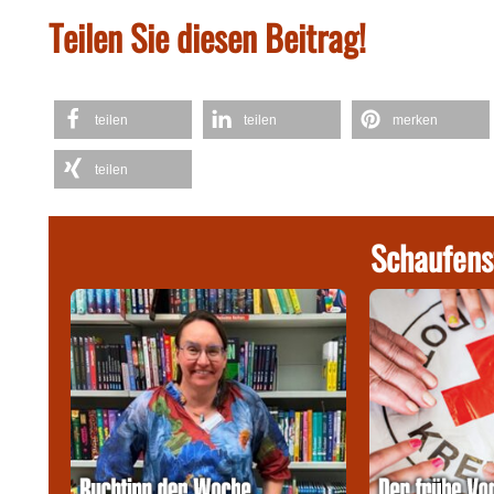
Teilen Sie diesen Beitrag!
teilen
teilen
merken
teilen
Schaufens