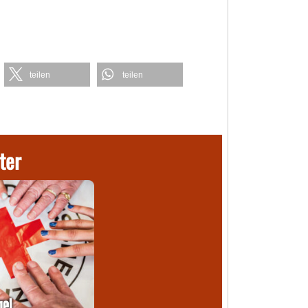
teilen
teilen
ter