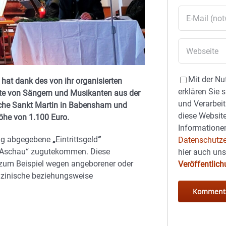
Mit der Nu
at dank des von ihr organisierten
erklären Sie 
tte von Sängern und Musikanten aus der
und Verarbeit
irche Sankt Martin in Babensham und
diese Website
öhe von 1.100 Euro.
Informationen
lig abgegebene
„
Eintrittsgeld
“
Datenschutze
ik Aschau“ zugutekommen. Diese
hier auch un
 zum Beispiel wegen angeborener oder
Veröffentlic
zinische beziehungsweise