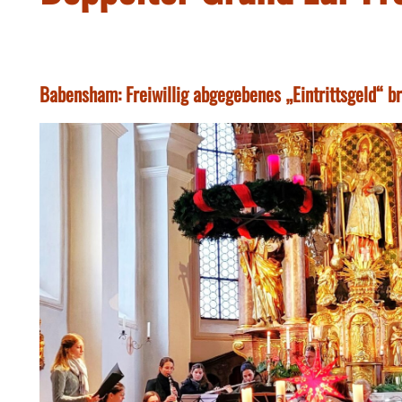
Babensham: Freiwillig abgegebenes „Eintrittsgeld“ br