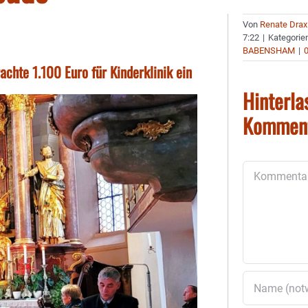
Von
Renate Drax
7:22
|
Kategorie
BABENSHAM
|
achte 1.100 Euro für Kinderklinik ein
Hinterla
Kommen
Kommentar