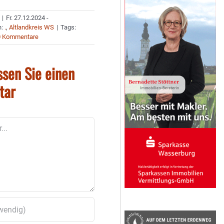
|
Fr. 27.12.2024 -
n:
.
,
Altlandkreis WS
|
Tags:
0 Kommentare
ssen Sie einen
tar