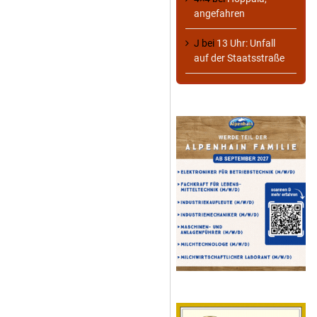
angefahren
J
bei
13 Uhr: Unfall
auf der Staatsstraße