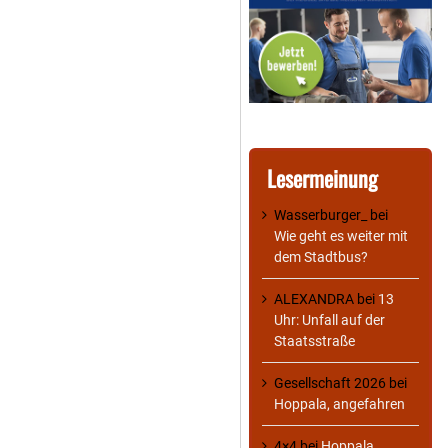
Lesermeinung
Wasserburger_
bei
Wie geht es weiter mit
dem Stadtbus?
ALEXANDRA
bei
13
Uhr: Unfall auf der
Staatsstraße
Gesellschaft 2026
bei
Hoppala, angefahren
4×4
bei
Hoppala,