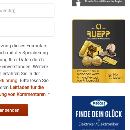
tzung dieses Formulars
sich mit der Speicherung
ung Ihrer Daten durch
 einverstanden. Weitere
 erfahren Sie in der
rklärung.
Bitte lesen Sie
seren
Leitfaden für die
hung von Kommentaren
.
*