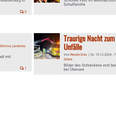
 Wasserburg in
Schönes Fest im weihnachtlich
Schulfamilie
0
Traurige Nacht zum 
Unfälle
-Stimme
,
Landkreis
Von
Renate Drax
|
So. 15.12.2024 - 7
dt mit
Sirene
Bilder des Schreckens erst be
1
bei Übersee