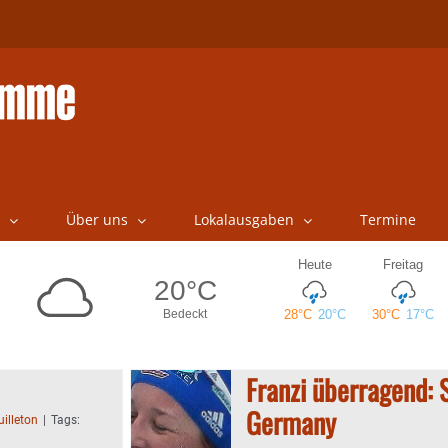
Über uns
Lokalausgaben
Termine
Franzi überragend: S
Germany
uilleton
|
Tags: