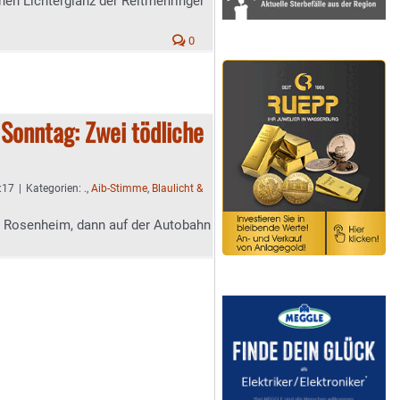
en Lichterglanz der Reitmehringer
0
Sonntag: Zwei tödliche
:17
|
Kategorien:
.
,
Aib-Stimme
,
Blaulicht &
i Rosenheim, dann auf der Autobahn