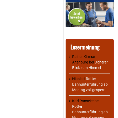
Lesermeinung
Rainer Kirmse ,
Altenburg
bei
Sicherer
Blick zum Himmel
Hias
bei
Rotter
Bahnunterführung ab
Montag voll gesperrt
Karl Ranseier
bei
Rotter
Bahnunterführung ab
Montag voll gesperrt