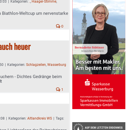
13:03
|
Kategorien:
.
,
Haager-Stimme
,
m Biathlon-Weltcup um nervenstarke
0
auch heuer
:50
|
Kategorien:
Schlagzeilen
,
Wasserburg
suchern - Dichtes Gedränge beim
dt
1
:08
|
Kategorien:
Altlandkreis WS
|
Tags: