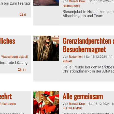
Von
Renate Drax
|
So. 15.12.2024 - 
h bis zum Freitag
Heimatsport
Riesenjubel in Hochfilzen bei
0
Albachingerin und Team
liches
Grenzlandperchten 
Besuchermagnet
:
Wasserburg aktuell
Von
Redaktion
|
So. 15.12.2024 - 11
aktuell
ierefreie Lösung
Helle Freude bei den Marktbe
11
Christkindlmarkt in der Altsta
eehrt
Alle gemeinsam
Altlandkreis
Von
Renate Drax
|
So. 15.12.2024 - 8
REITMEHRING