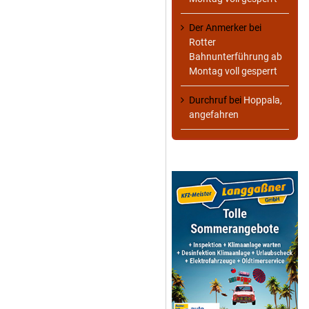
Der Anmerker
bei
Rotter
Bahnunterführung ab
Montag voll gesperrt
Durchruf
bei
Hoppala,
angefahren