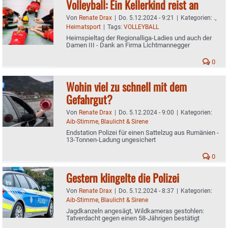
Volleyball: Ein Kellerkind reist an
Von
Renate Drax
|
Do. 5.12.2024 - 9:21
|
Kategorien:
.
,
Heimatsport
|
Tags:
VOLLEYBALL
Heimspieltag der Regionalliga-Ladies und auch der
Damen III - Dank an Firma Lichtmannegger
0
Wohin viel zu schnell mit dem
Gefahrgut?
Von
Renate Drax
|
Do. 5.12.2024 - 9:00
|
Kategorien:
Aib-Stimme
,
Blaulicht & Sirene
Endstation Polizei für einen Sattelzug aus Rumänien -
13-Tonnen-Ladung ungesichert
0
Gestern klingelte die Polizei
Von
Renate Drax
|
Do. 5.12.2024 - 8:37
|
Kategorien:
Aib-Stimme
,
Blaulicht & Sirene
Jagdkanzeln angesägt, Wildkameras gestohlen:
Tatverdacht gegen einen 58-Jährigen bestätigt