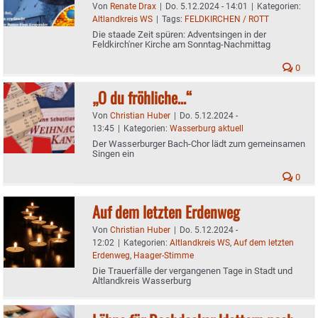
Von
Renate Drax
|
Do. 5.12.2024 - 14:01
|
Kategorien:
Altlandkreis WS
|
Tags:
FELDKIRCHEN / ROTT
Die staade Zeit spüren: Adventsingen in der
Feldkirch'ner Kirche am Sonntag-Nachmittag
0
„O du fröhliche…“
Von
Christian Huber
|
Do. 5.12.2024 -
13:45
|
Kategorien:
Wasserburg aktuell
Der Wasserburger Bach-Chor lädt zum gemeinsamen
Singen ein
0
Auf dem letzten Erdenweg
Von
Christian Huber
|
Do. 5.12.2024 -
12:02
|
Kategorien:
Altlandkreis WS
,
Auf dem letzten
Erdenweg
,
Haager-Stimme
Die Trauerfälle der vergangenen Tage in Stadt und
Altlandkreis Wasserburg