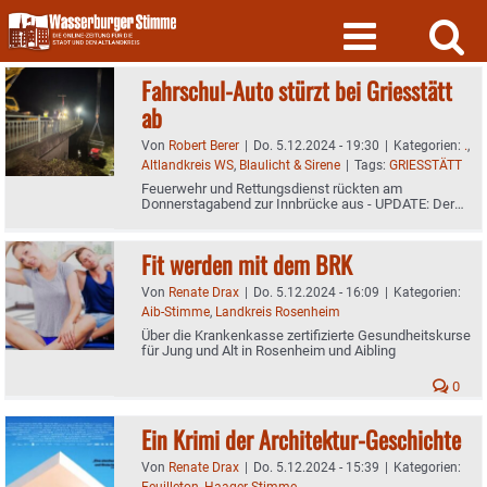
Skip
to
content
Fahrschul-Auto stürzt bei Griesstätt
ab
Von
Robert Berer
|
Do. 5.12.2024 - 19:30
|
Kategorien:
.
,
Altlandkreis WS
,
Blaulicht & Sirene
|
Tags:
GRIESSTÄTT
Feuerwehr und Rettungsdienst rückten am
Donnerstagabend zur Innbrücke aus - UPDATE: Der
Polizeibericht
Fit werden mit dem BRK
Von
Renate Drax
|
Do. 5.12.2024 - 16:09
|
Kategorien:
Aib-Stimme
,
Landkreis Rosenheim
Über die Krankenkasse zertifizierte Gesundheitskurse
für Jung und Alt in Rosenheim und Aibling
0
Ein Krimi der Architektur-Geschichte
Von
Renate Drax
|
Do. 5.12.2024 - 15:39
|
Kategorien:
Feuilleton
,
Haager-Stimme