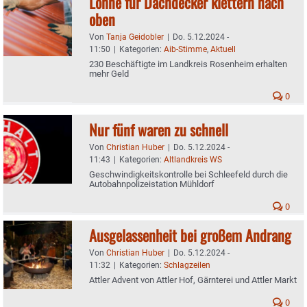
Löhne für Dachdecker klettern nach
oben
Von
Tanja Geidobler
|
Do. 5.12.2024 -
11:50
|
Kategorien:
Aib-Stimme
,
Aktuell
230 Beschäftigte im Landkreis Rosenheim erhalten
mehr Geld
0
Nur fünf waren zu schnell
Von
Christian Huber
|
Do. 5.12.2024 -
11:43
|
Kategorien:
Altlandkreis WS
Geschwindigkeitskontrolle bei Schleefeld durch die
Autobahnpolizeistation Mühldorf
0
Ausgelassenheit bei großem Andrang
Von
Christian Huber
|
Do. 5.12.2024 -
11:32
|
Kategorien:
Schlagzeilen
Attler Advent von Attler Hof, Gärnterei und Attler Markt
0