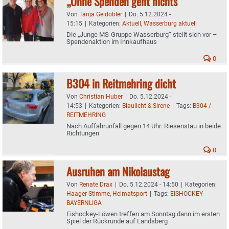
„Ohne Spenden geht nichts“
Von
Tanja Geidobler
|
Do. 5.12.2024 -
15:15
|
Kategorien:
Aktuell
,
Wasserburg aktuell
Die „Junge MS-Gruppe Wasserburg“ stellt sich vor –
Spendenaktion im Innkaufhaus
0
B304 in Reitmehring dicht
Von
Christian Huber
|
Do. 5.12.2024 -
14:53
|
Kategorien:
Blaulicht & Sirene
|
Tags:
B304 /
REITMEHRING
Nach Auffahrunfall gegen 14 Uhr: Riesenstau in beide
Richtungen
0
Ausruhen am Nikolaustag
Von
Renate Drax
|
Do. 5.12.2024 - 14:50
|
Kategorien:
Haager-Stimme
,
Heimatsport
|
Tags:
EISHOCKEY-
BAYERNLIGA
Eishockey-Löwen treffen am Sonntag dann im ersten
Spiel der Rückrunde auf Landsberg