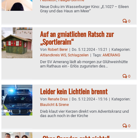
Neue Doku im Wasserburger Kino: „E.1027 – Eileen
Gray und das Haus am Meer“
0
Auf an gmiatlichen Ratsch zur
„Sportleralm“
Von
Robert Berer
|
Do. 5.12.2024 - 15:21
|
Kategorien:
Altlandkreis WS
,
Schlagzeilen
|
Tags:
AMERANG
Der SV Amerang lädt ab morgen zur Glühweinhütte
am Rathaus ein - Erlös zugunsten des
Jugendfußballs
0
Leider kein Lichtlein brennt
Von
Renate Drax
|
Do. 5.12.2024 - 15:16
|
Kategorien:
Blaulicht & Sirene
Dieb klaut vier Kerzen direkt vom Adventskranz und
das auch noch in der Kirche
0