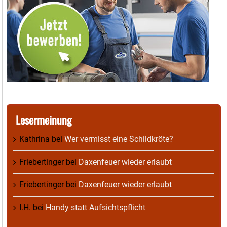
Lesermeinung
Kathrina
bei
Wer vermisst eine Schildkröte?
Friebertinger
bei
Daxenfeuer wieder erlaubt
Friebertinger
bei
Daxenfeuer wieder erlaubt
I.H.
bei
Handy statt Aufsichtspflicht