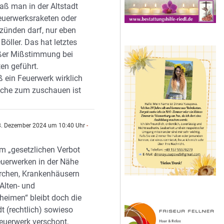
daß man in der Altstadt
euerwerksraketen oder
nzünden darf, nur eben
 Böller. Das hat letztes
ßer Mißstimmung bei
ten geführt.
ß ein Feuerwerk wirklich
Sache zum zuschauen ist
. Dezember 2024 um 10:40 Uhr
-
n
m „gesetzlichen Verbot
uerwerken in der Nähe
rchen, Krankenhäusern
Alten- und
heimen“ bleibt doch die
dt (rechtlich) sowieso
euerwerk verschont,