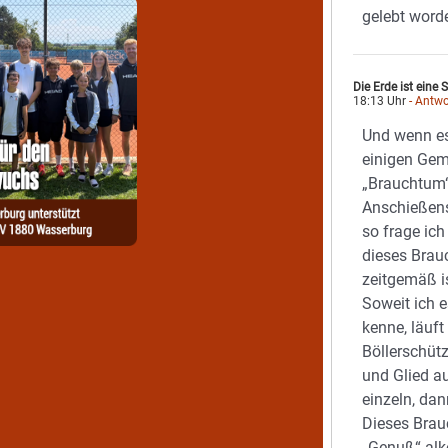
gelebt word
Die Erde ist eine 
18:13 Uhr
- Antwo
Und wenn es
einigen Gem
„Brauchtum“
Anschießens
so frage ich
dieses Brau
zeitgemäß i
Soweit ich 
kenne, läuft
Böllerschütz
und Glied auf
einzeln, da
Dieses Brau
„Genuß“ alk