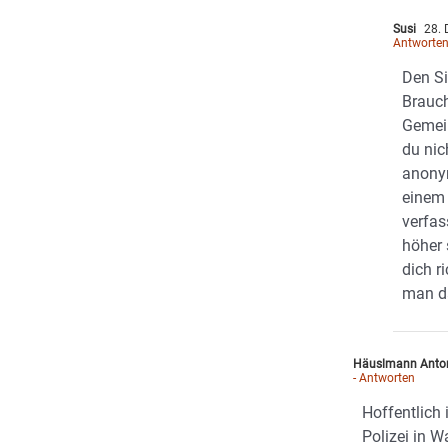
Susi
28. 
Antworte
Den Si
Brauch
Gemein
du nic
anony
einem
verfas
höher 
dich r
man d
Häuslmann Anto
- Antworten
Hoffentlich 
Polizei in W