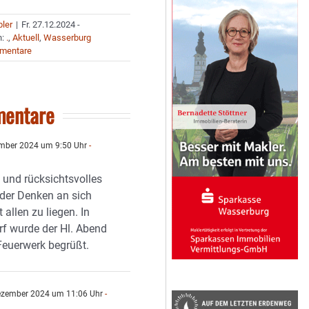
bler
|
Fr. 27.12.2024 -
n:
.
,
Aktuell
,
Wasserburg
mentare
entare
mber 2024 um 9:50 Uhr
-
und rücksichtsvolles
oder Denken an sich
 allen zu liegen. In
f wurde der Hl. Abend
Feuerwerk begrüßt.
ezember 2024 um 11:06 Uhr
-