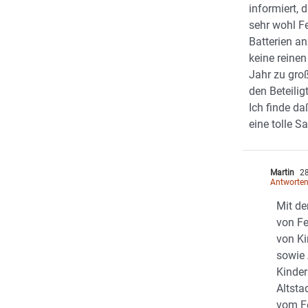
informiert, 
sehr wohl F
Batterien a
keine reinen
Jahr zu gro
den Beteilig
Ich finde da
eine tolle 
Martin
28
Antworte
Mit de
von Fe
von Ki
sowie 
Kinder
Altsta
vom F