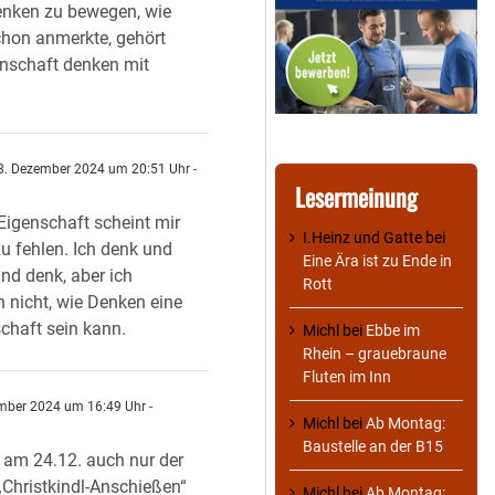
nken zu bewegen, wie
chon anmerkte, gehört
enschaft denken mit
. Dezember 2024 um 20:51 Uhr
-
n
Lesermeinung
Eigenschaft scheint mir
I.Heinz und Gatte
bei
u fehlen. Ich denk und
Eine Ära ist zu Ende in
nd denk, aber ich
Rott
h nicht, wie Denken eine
chaft sein kann.
Michl
bei
Ebbe im
Rhein – grauebraune
Fluten im Inn
mber 2024 um 16:49 Uhr
-
Michl
bei
Ab Montag:
Baustelle an der B15
st am 24.12. auch nur der
Christkindl-Anschießen“
Michl
bei
Ab Montag: