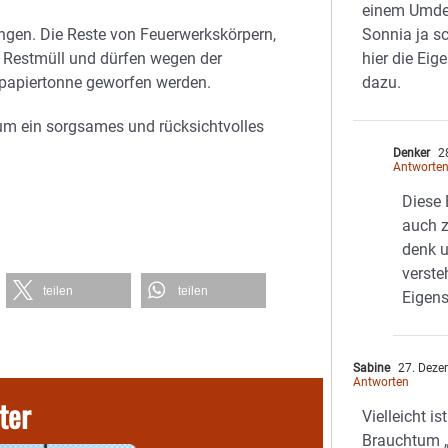
einem Umde
ngen. Die Reste von Feuerwerkskörpern,
Sonnia ja s
 Restmüll und dürfen wegen der
hier die Eig
tpapiertonne geworfen werden.
dazu.
um ein sorgsames und rücksichtvolles
Denker
28
Antworte
Diese 
auch z
denk u
verste
teilen
teilen
Eigens
Sabine
27. Deze
Antworten
ter
Vielleicht i
Brauchtum „