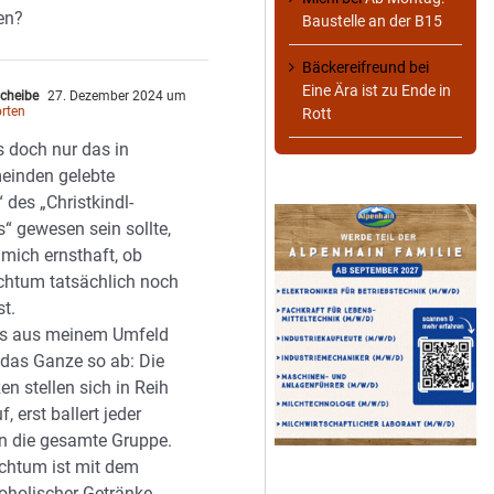
en?
Baustelle an der B15
Bäckereifreund
bei
Eine Ära ist zu Ende in
Scheibe
27. Dezember 2024 um
rten
Rott
 doch nur das in
einden gelebte
 des „Christkindl-
“ gewesen sein sollte,
 mich ernsthaft, ob
chtum tatsächlich noch
st.
es aus meinem Umfeld
 das Ganze so ab: Die
en stellen sich in Reih
, erst ballert jeder
nn die gesamte Gruppe.
chtum ist mit dem
oholischer Getränke