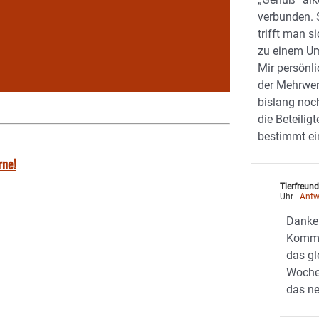
verbunden. S
trifft man 
zu einem Um
Mir persönli
der Mehrwer
bislang noch
die Beteilig
bestimmt ei
rne!
Tierfreun
Uhr
- Antw
Danke 
Kommen
das gl
Woche 
das ne