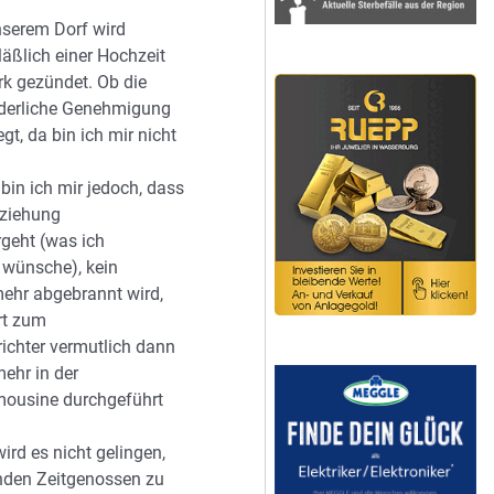
nserem Dorf wird
läßlich einer Hochzeit
rk gezündet. Ob die
orderliche Genehmigung
egt, da bin ich mir nicht
bin ich mir jedoch, dass
eziehung
geht (was ich
wünsche), kein
ehr abgebrannt wird,
rt zum
ichter vermutlich dann
mehr in der
mousine durchgeführt
ird es nicht gelingen,
enden Zeitgenossen zu