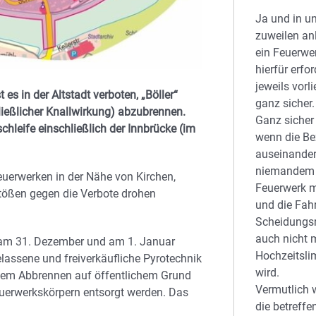
Ja und in u
zuweilen an
ein Feuerwe
hierfür erf
jeweils vorli
es in der Altstadt verboten, „Böller“
ganz sicher.
ießlicher Knallwirkung) abzubrennen.
Ganz sicher 
schleife einschließlich der Innbrücke (im
wenn die B
auseinander
niemandem 
uerwerken in der Nähe von Kirchen,
Feuerwerk m
tößen gegen die Verbote drohen
und die Fah
Scheidungsr
auch nicht 
r am 31. Dezember und am 1. Januar
Hochzeitsli
elassene und freiverkäufliche Pyrotechnik
wird.
 dem Abbrennen auf öffentlichem Grund
Vermutlich w
uerwerkskörpern entsorgt werden. Das
die betreff