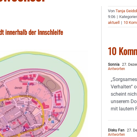
Von
Tanja Geido
9:06
|
Kategorie
aktuell
|
10 Kom
t innerhalb der Innschleife
10 Komm
Sonnia
27. Deze
Antworten
„Sorgsames 
Verhalten“ 
scheint nicht
unserem Dor
mit lautem 
Disku Fan
27. D
Antworten