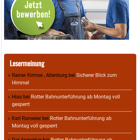
Lesermeinung
Rainer Kirmse , Altenburg
bei
Sicherer Blick zum
Himmel
Hias
bei
Rotter Bahnunterführung ab Montag voll
gesperrt
Karl Ranseier
bei
Rotter Bahnunterführung ab
Montag voll gesperrt
Der Anmerker
bei
Rotter Bahnunterführung ab