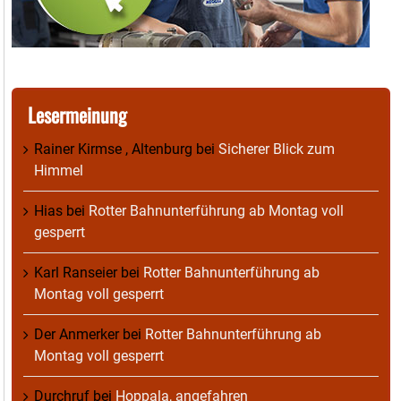
Lesermeinung
Rainer Kirmse , Altenburg
bei
Sicherer Blick zum
Himmel
Hias
bei
Rotter Bahnunterführung ab Montag voll
gesperrt
Karl Ranseier
bei
Rotter Bahnunterführung ab
Montag voll gesperrt
Der Anmerker
bei
Rotter Bahnunterführung ab
Montag voll gesperrt
Durchruf
bei
Hoppala, angefahren