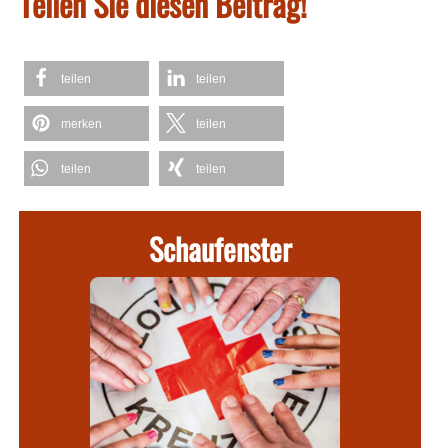
Teilen Sie diesen Beitrag!
teilen
teilen
merken
teilen
teilen
teilen
Schaufenster