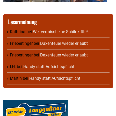
Lesermeinung
Kathrina
bei
Wer vermisst eine Schildkröte?
Friebertinger
bei
Daxenfeuer wieder erlaubt
Friebertinger
bei
Daxenfeuer wieder erlaubt
I.H.
bei
Handy statt Aufsichtspflicht
Martin
bei
Handy statt Aufsichtspflicht