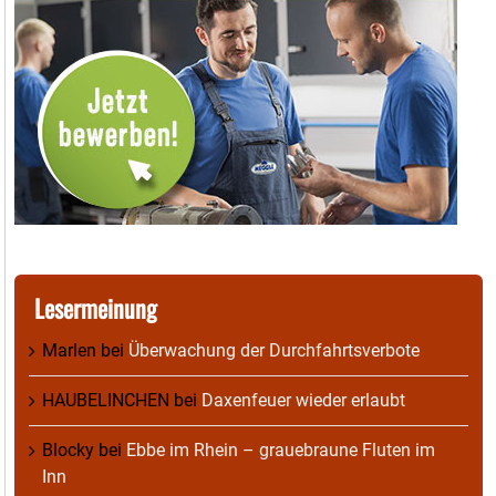
Lesermeinung
Marlen
bei
Überwachung der Durchfahrtsverbote
HAUBELINCHEN
bei
Daxenfeuer wieder erlaubt
Blocky
bei
Ebbe im Rhein – grauebraune Fluten im
Inn