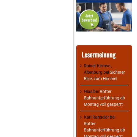
Lesermeinung
Rainer Kirmse ,
Altenburg
bei
Sicherer
Blick zum Himmel
Hias
bei
Rotter
Bahnunterführung ab
Montag voll gesperrt
Karl Ranseier
bei
Rotter
Bahnunterführung ab
Montag voll gesperrt