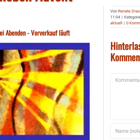
Von
Renate Drax
11:04
|
Kategori
aktuell
|
0 Komm
ei Abenden - Vorverkauf läuft
Hinterla
Kommen
Kommentar