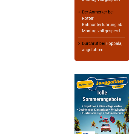
Der Anmerker
bei
Rotter
Bahnunterführung ab
Montag voll gesperrt
Durchruf
bei
Hoppala,
angefahren