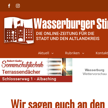
Skip
Facebook
Instagram
to
content
Aktuell
Rubriken
Kontakt
Wir sagen euch an den 