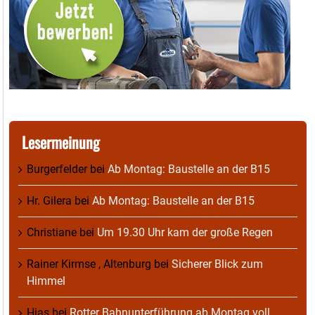
Lesermeinung
Burgerfelder
bei
Ab Montag: Baustelle an der B15
Hr. Gilera
bei
Ab Montag: Baustelle an der B15
Christiane
bei
Um 19.30 Uhr kam der große Regen
Rainer Kirmse , Altenburg
bei
Sicherer Blick zum
Himmel
Hias
bei
Rotter Bahnunterführung ab Montag voll