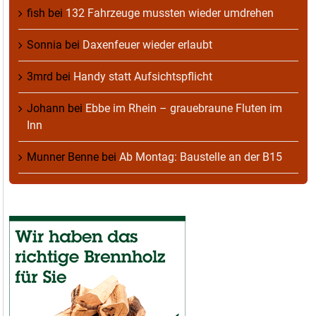
fish
bei
132 Fahrzeuge mussten wieder umdrehen
Sonnia
bei
Daxenfeuer wieder erlaubt
3mrd
bei
Handy statt Aufsichtspflicht
Johann
bei
Ebbe im Rhein – grauebraune Fluten im
Inn
Munner Benne
bei
Ab Montag: Baustelle an der B15