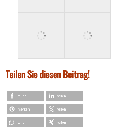
Teilen Sie diesen Beitrag!
teilen
teilen
merken
teilen
teilen
teilen