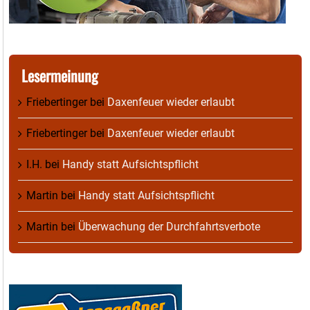
Lesermeinung
Friebertinger
bei
Daxenfeuer wieder erlaubt
Friebertinger
bei
Daxenfeuer wieder erlaubt
I.H.
bei
Handy statt Aufsichtspflicht
Martin
bei
Handy statt Aufsichtspflicht
Martin
bei
Überwachung der Durchfahrtsverbote