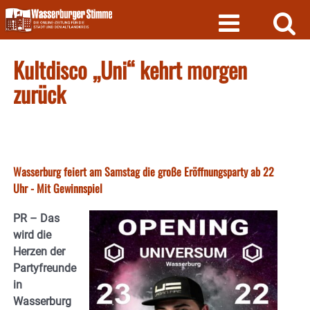
Skip
to
content
Kultdisco „Uni“ kehrt morgen
zurück
Wasserburg feiert am Samstag die große Eröffnungsparty ab 22
Uhr - Mit Gewinnspiel
PR – Das
wird die
Herzen der
Partyfreunde
in
Wasserburg