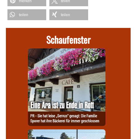
merken
teilen
teilen
teilen
Schaufenster