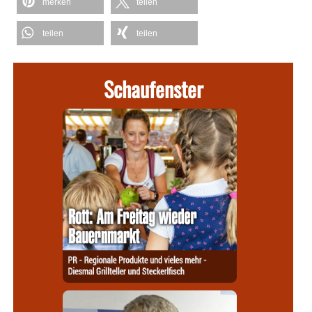
merken
teilen
teilen
teilen
Schaufenster