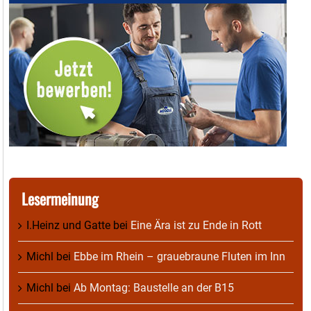
Lesermeinung
I.Heinz und Gatte
bei
Eine Ära ist zu Ende in Rott
Michl
bei
Ebbe im Rhein – grauebraune Fluten im Inn
Michl
bei
Ab Montag: Baustelle an der B15