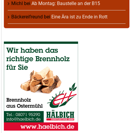
Michl
bei
Ab Montag: Baustelle an der B15
Bäckereifreund
bei
Eine Ära ist zu Ende in Rott