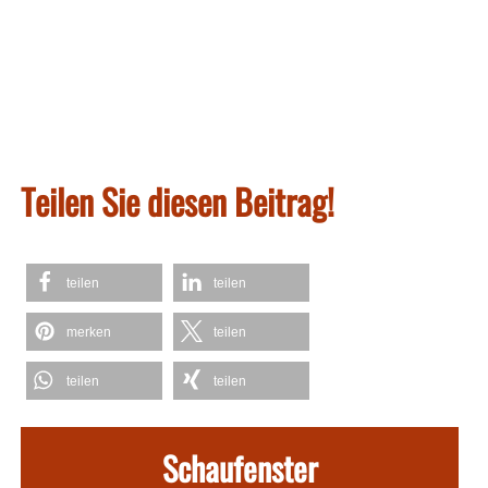
Teilen Sie diesen Beitrag!
teilen
teilen
merken
teilen
teilen
teilen
Schaufenster