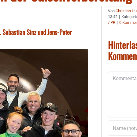
Von
Christian H
13:42
|
Kategori
/ PR
|
0 Kommen
 Sebastian Sinz und Jens-Peter
Hinterla
Kommen
Kommentar