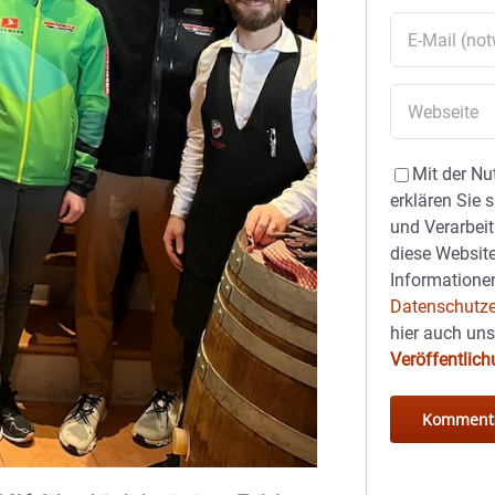
Mit der Nu
erklären Sie 
und Verarbeit
diese Website
Informationen
Datenschutze
hier auch un
Veröffentlic