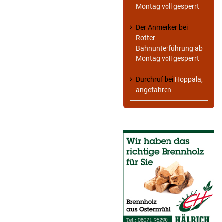
Montag voll gesperrt
Der Anmerker
bei
Rotter
Bahnunterführung ab
Montag voll gesperrt
Durchruf
bei
Hoppala,
angefahren