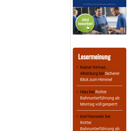
Lesermeinung
Rainer Kirmse ,
Altenburg
bei
Sicherer
Blick zum Himmel
Hias
bei
Rotter
Bahnunterführung ab
Montag voll gesperrt
Karl Ranseier
bei
Rotter
Bahnunterführung ab