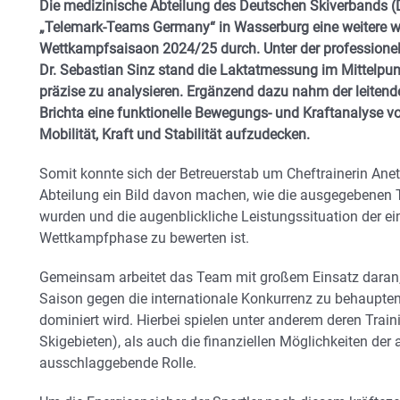
Die medizinische Abteilung des Deutschen Skiverbands (D
„Telemark-Teams Germany“ in Wasserburg eine weitere wi
Wettkampfsaisaon 2024/25 durch. Unter der professione
Dr. Sebastian Sinz stand die Laktatmessung im Mittelpun
präzise zu analysieren. Ergänzend dazu nahm der leiten
Brichta eine funktionelle Bewegungs- und Kraftanalyse vo
Mobilität, Kraft und Stabilität aufzudecken.
Somit konnte sich der Betreuerstab um Cheftrainerin Ane
Abteilung ein Bild davon machen, wie die ausgegebenen 
wurden und die augenblickliche Leistungssituation der ei
Wettkampfphase zu bewerten ist.
Gemeinsam arbeitet das Team mit großem Einsatz daran,
Saison gegen die internationale Konkurrenz zu behaupten,
dominiert wird. Hierbei spielen unter anderem deren Tra
Skigebieten), als auch die finanziellen Möglichkeiten de
ausschlaggebende Rolle.