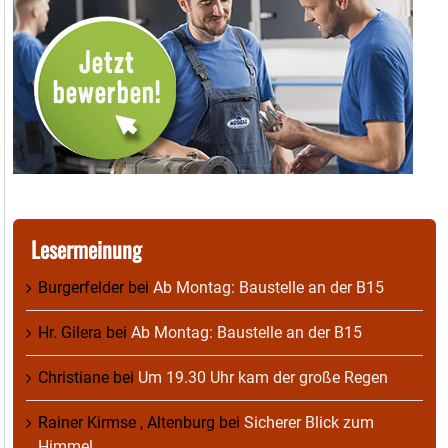
Lesermeinung
Burgerfelder
bei
Ab Montag: Baustelle an der B15
Hr. Gilera
bei
Ab Montag: Baustelle an der B15
Christiane
bei
Um 19.30 Uhr kam der große Regen
Rainer Kirmse , Altenburg
bei
Sicherer Blick zum
Himmel