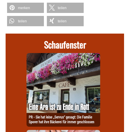
merken
teilen
teilen
teilen
Schaufenster