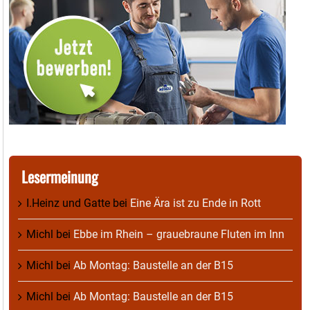
Lesermeinung
I.Heinz und Gatte
bei
Eine Ära ist zu Ende in Rott
Michl
bei
Ebbe im Rhein – grauebraune Fluten im Inn
Michl
bei
Ab Montag: Baustelle an der B15
Michl
bei
Ab Montag: Baustelle an der B15