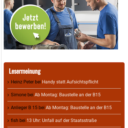
Lesermeinung
Heinz Peter
bei
Handy statt Aufsichtspflicht
Simone
bei
Ab Montag: Baustelle an der B15
Anlieger B 15
bei
Ab Montag: Baustelle an der B15
fish
bei
13 Uhr: Unfall auf der Staatsstraße