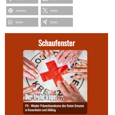
merken
teilen
teilen
teilen
Schaufenster