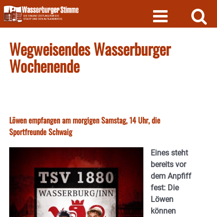
Skip
to
content
Wegweisendes Wasserburger
Wochenende
Löwen empfangen am morgigen Samstag, 14 Uhr, die
Sportfreunde Schwaig
Eines steht
bereits vor
dem Anpfiff
fest: Die
Löwen
können