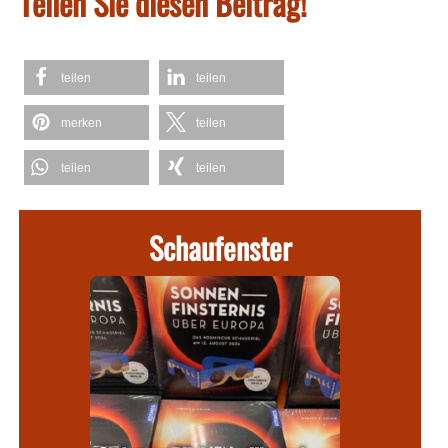
Teilen Sie diesen Beitrag!
teilen
teilen
merken
teilen
teilen
teilen
Schaufenster