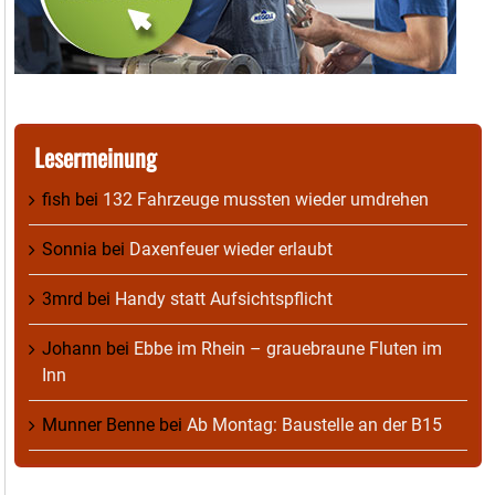
Lesermeinung
fish
bei
132 Fahrzeuge mussten wieder umdrehen
Sonnia
bei
Daxenfeuer wieder erlaubt
3mrd
bei
Handy statt Aufsichtspflicht
Johann
bei
Ebbe im Rhein – grauebraune Fluten im
Inn
Munner Benne
bei
Ab Montag: Baustelle an der B15