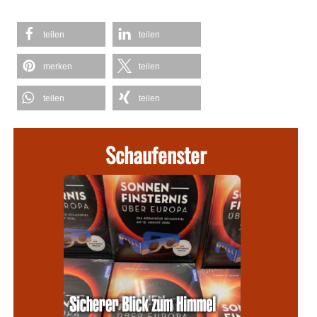
teilen
teilen
merken
teilen
teilen
teilen
Schaufenster