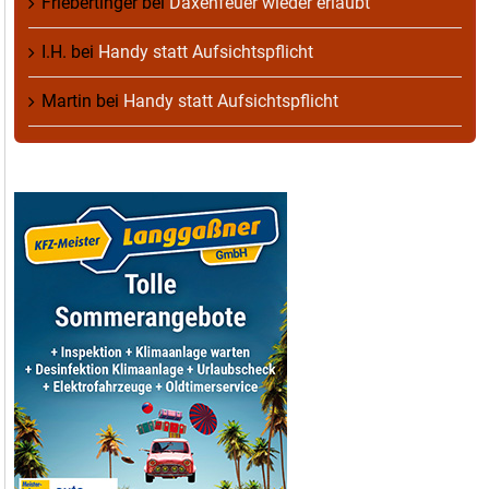
Friebertinger
bei
Daxenfeuer wieder erlaubt
I.H.
bei
Handy statt Aufsichtspflicht
Martin
bei
Handy statt Aufsichtspflicht