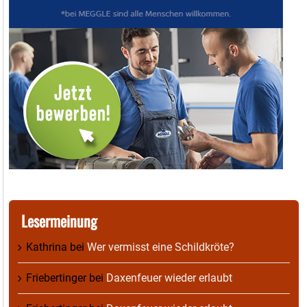
Lesermeinung
Kathrina
bei
Wer vermisst eine Schildkröte?
Friebertinger
bei
Daxenfeuer wieder erlaubt