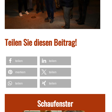
Teilen Sie diesen Beitrag!
teilen
teilen
merken
teilen
teilen
teilen
Schaufenster