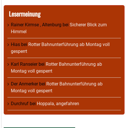
Lesermeinung
Rainer Kirmse , Altenburg
bei
Sicherer Blick zum
Himmel
Hias
bei
Rotter Bahnunterführung ab Montag voll
gesperrt
Karl Ranseier
bei
Rotter Bahnunterführung ab
Montag voll gesperrt
Der Anmerker
bei
Rotter Bahnunterführung ab
Montag voll gesperrt
Durchruf
bei
Hoppala, angefahren