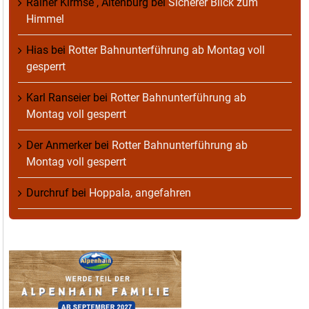
Rainer Kirmse , Altenburg
bei
Sicherer Blick zum
Himmel
Hias
bei
Rotter Bahnunterführung ab Montag voll
gesperrt
Karl Ranseier
bei
Rotter Bahnunterführung ab
Montag voll gesperrt
Der Anmerker
bei
Rotter Bahnunterführung ab
Montag voll gesperrt
Durchruf
bei
Hoppala, angefahren