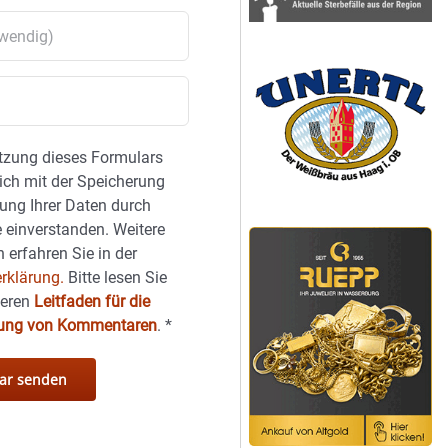
tzung dieses Formulars
sich mit der Speicherung
ung Ihrer Daten durch
 einverstanden. Weitere
 erfahren Sie in der
rklärung.
Bitte lesen Sie
seren
Leitfaden für die
hung von Kommentaren
.
*