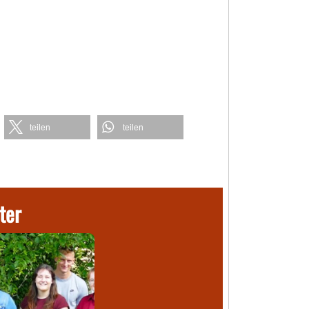
teilen
teilen
ter