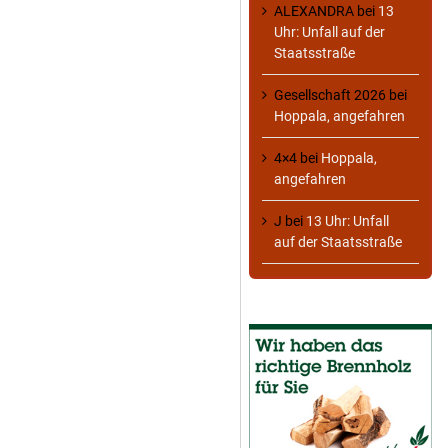
ALEXANDRA
bei
13
Uhr: Unfall auf der
Staatsstraße
Gesellschaft 2026
bei
Hoppala, angefahren
4×4
bei
Hoppala,
angefahren
J
bei
13 Uhr: Unfall
auf der Staatsstraße