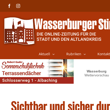
Skip
Facebook
Instagram
to
content
Aktuell
Rubriken
Kontakt
Sichtbar und sicher dur