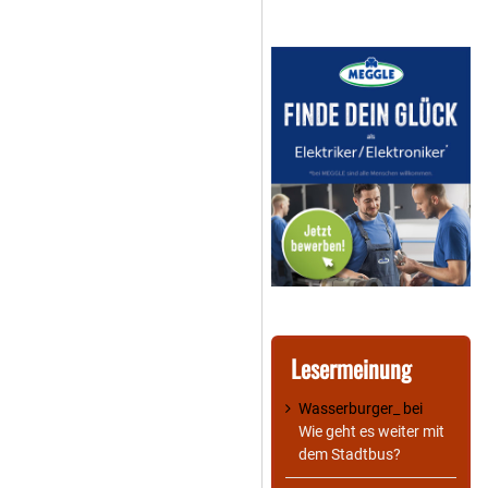
Lesermeinung
Wasserburger_
bei
Wie geht es weiter mit
dem Stadtbus?