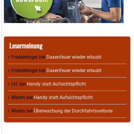
Lesermeinung
Friebertinger
bei
Daxenfeuer wieder erlaubt
Friebertinger
bei
Daxenfeuer wieder erlaubt
I.H.
bei
Handy statt Aufsichtspflicht
Martin
bei
Handy statt Aufsichtspflicht
Martin
bei
Überwachung der Durchfahrtsverbote