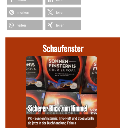
merken
teilen
teilen
teilen
Schaufenster