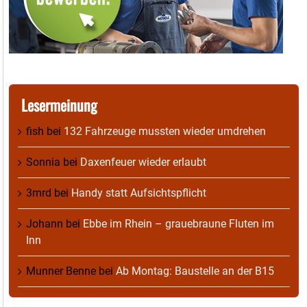
Lesermeinung
fish
bei
132 Fahrzeuge mussten wieder umdrehen
Sonnia
bei
Daxenfeuer wieder erlaubt
3mrd
bei
Handy statt Aufsichtspflicht
Johann
bei
Ebbe im Rhein – grauebraune Fluten im
Inn
Munner Benne
bei
Ab Montag: Baustelle an der B15