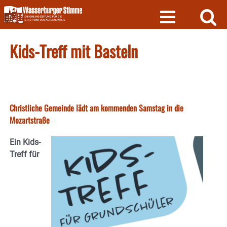
Skip
to
content
Kids-Treff mit Basteln
Christliche Gemeinde lädt am kommenden Samstag in die
Mozartstraße
Ein Kids-
Treff für