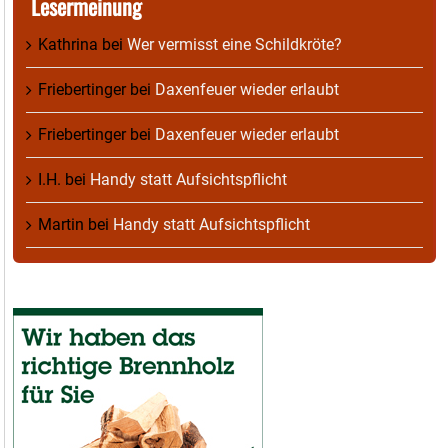
Lesermeinung
Kathrina
bei
Wer vermisst eine Schildkröte?
Friebertinger
bei
Daxenfeuer wieder erlaubt
Friebertinger
bei
Daxenfeuer wieder erlaubt
I.H.
bei
Handy statt Aufsichtspflicht
Martin
bei
Handy statt Aufsichtspflicht