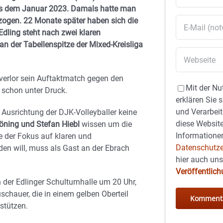
aus dem Januar 2023. Damals hatte man
ezogen. 22 Monate später haben sich die
Edling steht nach zwei klaren
n der Tabellenspitze der Mixed-Kreisliga
verlor sein Auftaktmatch gegen den
Mit der Nu
n schon unter Druck.
erklären Sie 
und Verarbeit
e Ausrichtung der DJK-Volleyballer keine
diese Website
öning und Stefan Hiebl
wissen um die
Informationen
e der Fokus auf klaren und
Datenschutze
rden will, muss als Gast an der Ebrach
hier auch un
Veröffentlic
der Edlinger Schulturnhalle um 20 Uhr,
 Zuschauer, die in einem gelben Oberteil
stützen.