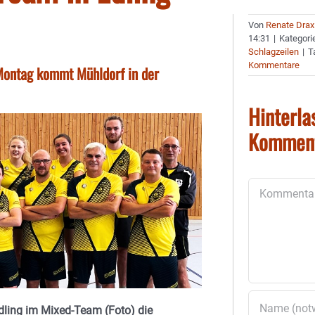
Von
Renate Drax
14:31
|
Kategori
Schlagzeilen
|
T
Kommentare
Montag kommt Mühldorf in der
Hinterla
Kommen
Kommentar
dling im Mixed-Team (Foto) die