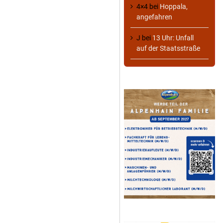
4×4
bei
Hoppala,
angefahren
J
bei
13 Uhr: Unfall
auf der Staatsstraße