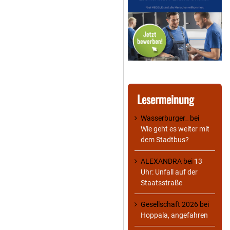
Lesermeinung
Wasserburger_
bei
Wie geht es weiter mit
dem Stadtbus?
ALEXANDRA
bei
13
Uhr: Unfall auf der
Staatsstraße
Gesellschaft 2026
bei
Hoppala, angefahren