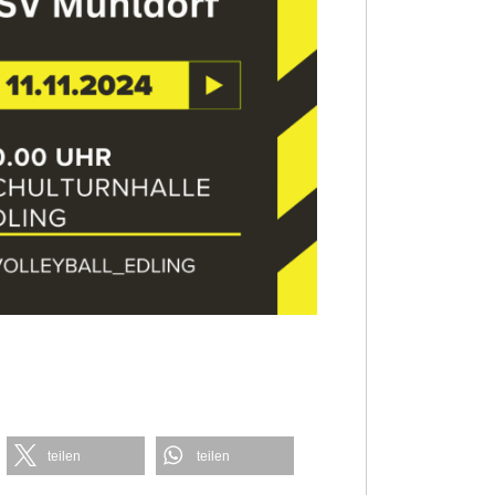
teilen
teilen