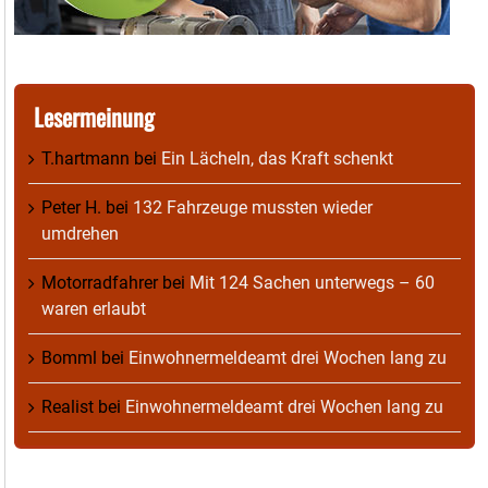
Lesermeinung
T.hartmann
bei
Ein Lächeln, das Kraft schenkt
Peter H.
bei
132 Fahrzeuge mussten wieder
umdrehen
Motorradfahrer
bei
Mit 124 Sachen unterwegs – 60
waren erlaubt
Bomml
bei
Einwohnermeldeamt drei Wochen lang zu
Realist
bei
Einwohnermeldeamt drei Wochen lang zu