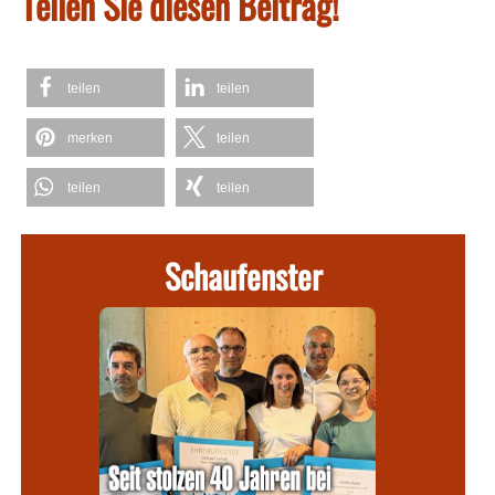
Teilen Sie diesen Beitrag!
teilen
teilen
merken
teilen
teilen
teilen
Schaufenster