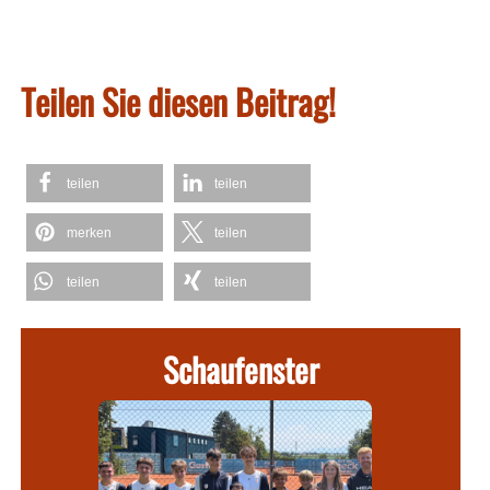
Teilen Sie diesen Beitrag!
teilen
teilen
merken
teilen
teilen
teilen
Schaufenster