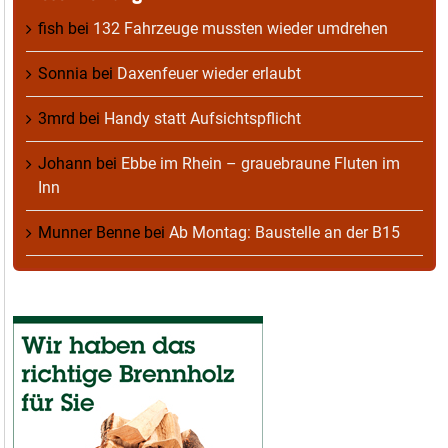
fish
bei
132 Fahrzeuge mussten wieder umdrehen
Sonnia
bei
Daxenfeuer wieder erlaubt
3mrd
bei
Handy statt Aufsichtspflicht
Johann
bei
Ebbe im Rhein – grauebraune Fluten im
Inn
Munner Benne
bei
Ab Montag: Baustelle an der B15