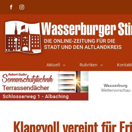
Skip
Facebook
Instagram
to
content
Aktuell
Rubriken
Kontakt
Klangvoll vereint für F