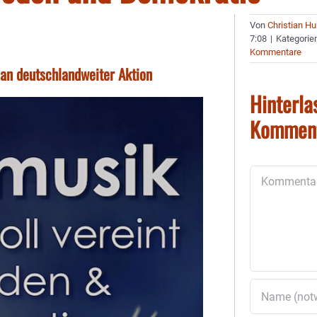
Von
Christian H
7:08
|
Kategorie
Kommentare
 an deutschlandweiter Aktion
Hinterla
Kommen
Kommentar