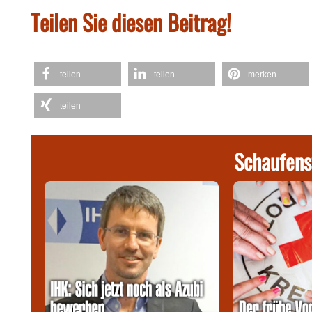
Teilen Sie diesen Beitrag!
teilen
teilen
merken
teilen
Schaufens