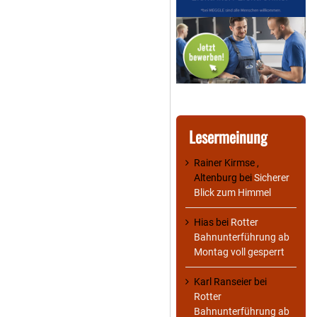
Lesermeinung
Rainer Kirmse ,
Altenburg
bei
Sicherer
Blick zum Himmel
Hias
bei
Rotter
Bahnunterführung ab
Montag voll gesperrt
Karl Ranseier
bei
Rotter
Bahnunterführung ab