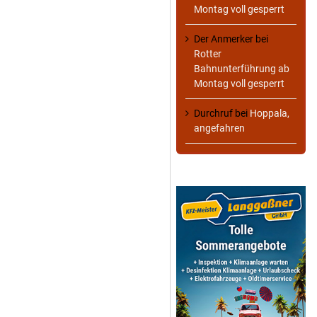
Montag voll gesperrt
Der Anmerker
bei
Rotter
Bahnunterführung ab
Montag voll gesperrt
Durchruf
bei
Hoppala,
angefahren