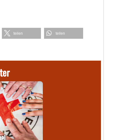
teilen
teilen
ter