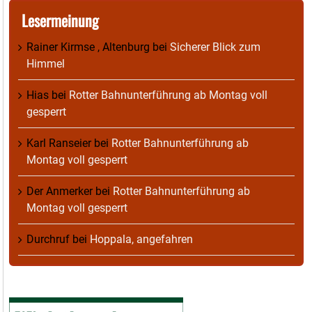
Lesermeinung
Rainer Kirmse , Altenburg
bei
Sicherer Blick zum
Himmel
Hias
bei
Rotter Bahnunterführung ab Montag voll
gesperrt
Karl Ranseier
bei
Rotter Bahnunterführung ab
Montag voll gesperrt
Der Anmerker
bei
Rotter Bahnunterführung ab
Montag voll gesperrt
Durchruf
bei
Hoppala, angefahren