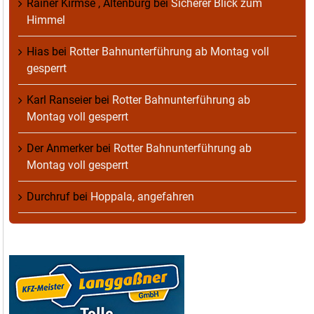
Rainer Kirmse , Altenburg
bei
Sicherer Blick zum
Himmel
Hias
bei
Rotter Bahnunterführung ab Montag voll
gesperrt
Karl Ranseier
bei
Rotter Bahnunterführung ab
Montag voll gesperrt
Der Anmerker
bei
Rotter Bahnunterführung ab
Montag voll gesperrt
Durchruf
bei
Hoppala, angefahren