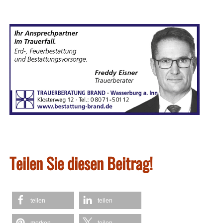
Teilen Sie diesen Beitrag!
teilen
teilen
merken
teilen