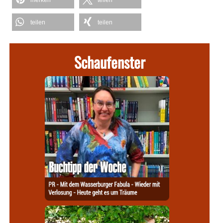
teilen
teilen
Schaufenster