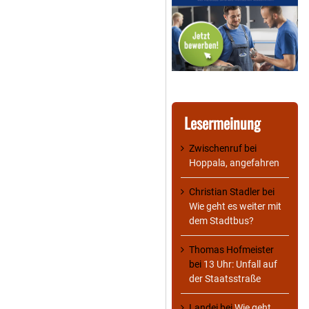
Lesermeinung
Zwischenruf
bei
Hoppala, angefahren
Christian Stadler
bei
Wie geht es weiter mit
dem Stadtbus?
Thomas Hofmeister
bei
13 Uhr: Unfall auf
der Staatsstraße
Landei
bei
Wie geht