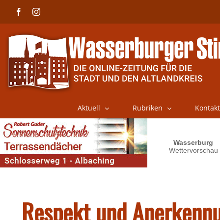
Skip
Facebook
Instagram
to
content
Aktuell
Rubriken
Kontakt
Respekt und Anerkenn