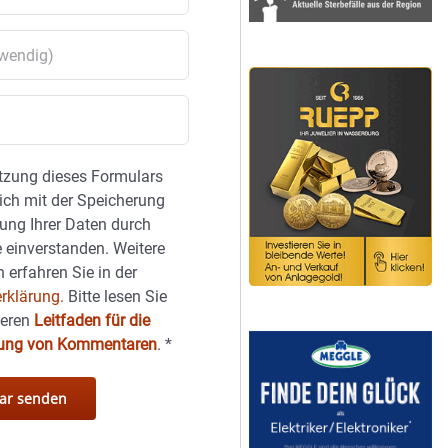
tzung dieses Formulars
sich mit der Speicherung
ung Ihrer Daten durch
 einverstanden. Weitere
 erfahren Sie in der
rklärung.
Bitte lesen Sie
seren
Leitfaden für die
hung von Kommentaren
.
*