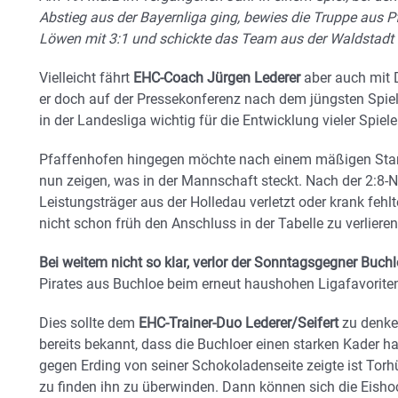
Abstieg aus der Bayernliga ging, bewies die Truppe aus Pf
Löwen mit 3:1 und schickte das Team aus der Waldstadt i
Vielleicht fährt
EHC-Coach Jürgen Lederer
aber auch mit 
er doch auf der Pressekonferenz nach dem jüngsten Spiel 
in der Landesliga wichtig für die Entwicklung vieler Spiel
Pfaffenhofen hingegen möchte nach einem mäßigen Start
nun zeigen, was in der Mannschaft steckt. Nach der 2:8-Ni
Leistungsträger aus der Holledau verletzt oder krank feh
nicht schon früh den Anschluss in der Tabelle zu verlieren
Bei weitem nicht so klar, verlor der Sonntagsgegner Buchl
Pirates aus Buchloe beim erneut haushohen Ligafavoriten
Dies sollte dem
EHC-Trainer-Duo Lederer/Seifert
zu denken
bereits bekannt, dass die Buchloer einen starken Kader h
gegen Erding von seiner Schokoladenseite zeigte ist Torhüt
zu finden ihn zu überwinden. Dann können sich die Eish