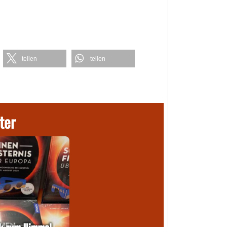
teilen
teilen
ter