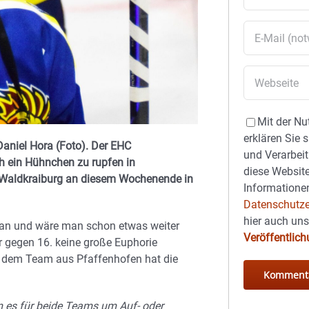
Mit der Nu
erklären Sie 
aniel Hora (Foto). Der EHC
und Verarbeit
h ein Hühnchen zu rupfen in
diese Website
C Waldkraiburg an diesem Wochenende in
Informationen
Datenschutze
hier auch un
on an und wäre man schon etwas weiter
Veröffentlic
er gegen 16. keine große Euphorie
t dem Team aus Pfaffenhofen hat die
m es für beide Teams um Auf- oder