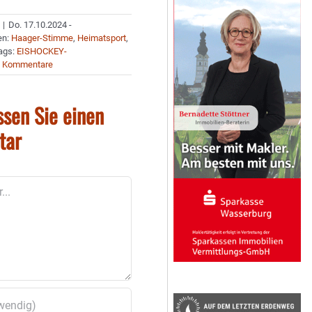
|
Do. 17.10.2024 -
en:
Haager-Stimme
,
Heimatsport
,
ags:
EISHOCKEY-
0 Kommentare
ssen Sie einen
tar