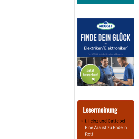
Lesermeinung
I.Heinz und Gatte
bei
Eine Ära ist zu Ende in
Rott