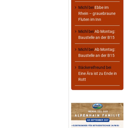
Michl
bei
Ebbe im
Rhein – grauebraune
Fluten im Inn
Michl
bei
Ab Montag:
Baustelle an der B15
Michl
bei
Ab Montag:
Baustelle an der B15
Bäckereifreund
bei
Eine Ära ist zu Ende in
Rott