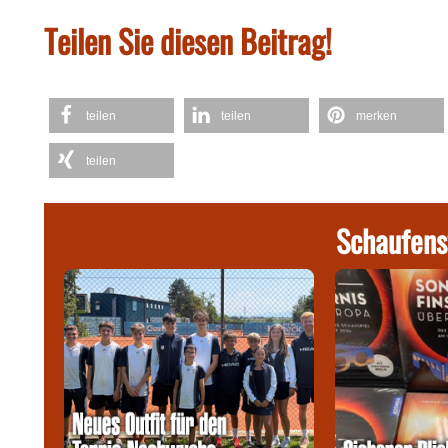
Teilen Sie diesen Beitrag!
teilen
teilen
merken
teilen
Schaufens