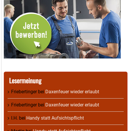
Lesermeinung
Friebertinger
bei
Daxenfeuer wieder erlaubt
Friebertinger
bei
Daxenfeuer wieder erlaubt
I.H.
bei
Handy statt Aufsichtspflicht