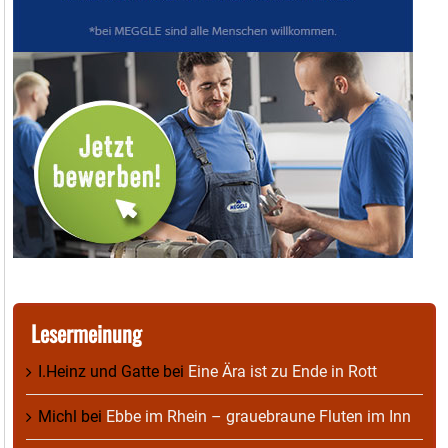
Lesermeinung
I.Heinz und Gatte
bei
Eine Ära ist zu Ende in Rott
Michl
bei
Ebbe im Rhein – grauebraune Fluten im Inn