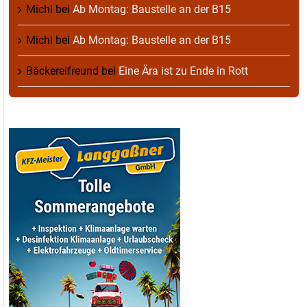
Michl
bei
Ab Montag: Baustelle an der B15
Michl
bei
Ab Montag: Baustelle an der B15
Bäckereifreund
bei
Eine Ära ist zu Ende in Rott