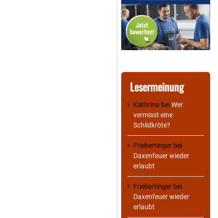
Lesermeinung
Kathrina
bei
Wer
vermisst eine
Schildkröte?
Friebertinger
bei
Daxenfeuer wieder
erlaubt
Friebertinger
bei
Daxenfeuer wieder
erlaubt