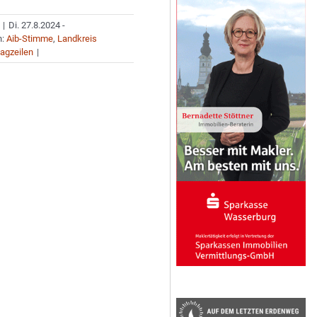
|
Di. 27.8.2024 -
n:
Aib-Stimme
,
Landkreis
agzeilen
|