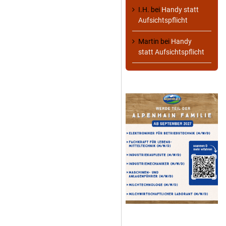
I.H.
bei
Handy statt
Aufsichtspflicht
Martin
bei
Handy
statt Aufsichtspflicht