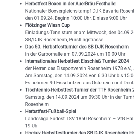
Herbstfest Boxen in der AuerBräu-Festhalle:
Nationaler Boxvergleichskampf DJK Bavaria Rosenh
den 01.09.24, Beginn 10:00 Uhr, Einlass 9:00 Uhr
Flötzinger Wiesn Cup
Einladungs-Tennisturnier am Mittwoch, den 04.09.2
SB/DJK Rosenheim, Pürstlingstrasse.
Das 50. Herbstfestturnier des SB DJK Rosenheim
in der Garborhalle am 07.09.2024 um 10:00 Uhr
Internationales Herbstfest Eisschieß Turnier 2024
der Herren des Eissportverein Rosenheim 1978 e.V.,
Am Samstag, den 14.09.2024 von 6:30 Uhr bis 15:0
Es nehmen 90 Eisschützen aus Österreich und Deuts
Tischtennis-Herbstfest-Turnier der TTF Rosenheim 2
Samstag, den 14.09.2024 um 09:30 Uhr in der Turnh
Rosenheim
Herbstfest-Fußball-Spiel
Landesliga Südost TSV 1860 Rosenheim – VfB Hall
19 Uhr
Hockey Herbstfestturnier des SB DJK Rosenheim H