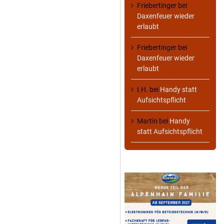
Friebertinger
bei
Daxenfeuer wieder
erlaubt
Friebertinger
bei
Daxenfeuer wieder
erlaubt
I.H.
bei
Handy statt
Aufsichtspflicht
Martin
bei
Handy
statt Aufsichtspflicht