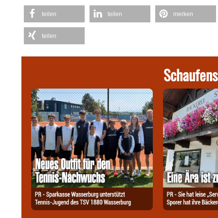
teilen
teilen
merken
teilen
Schaufens