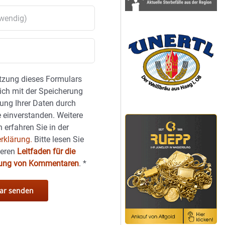
tzung dieses Formulars
sich mit der Speicherung
ung Ihrer Daten durch
 einverstanden. Weitere
 erfahren Sie in der
rklärung.
Bitte lesen Sie
seren
Leitfaden für die
hung von Kommentaren
.
*