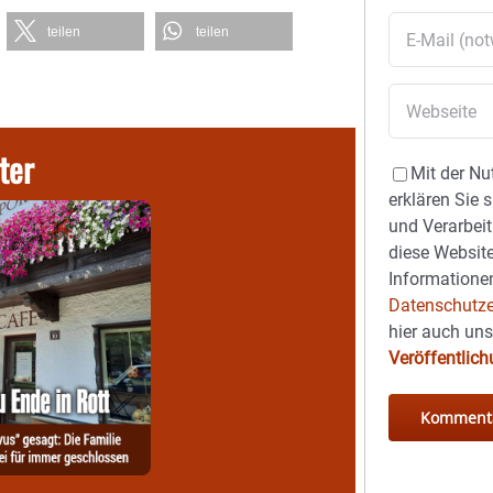
teilen
teilen
ter
Mit der Nu
erklären Sie 
und Verarbeit
diese Website
Informationen
Datenschutze
hier auch un
Veröffentlic