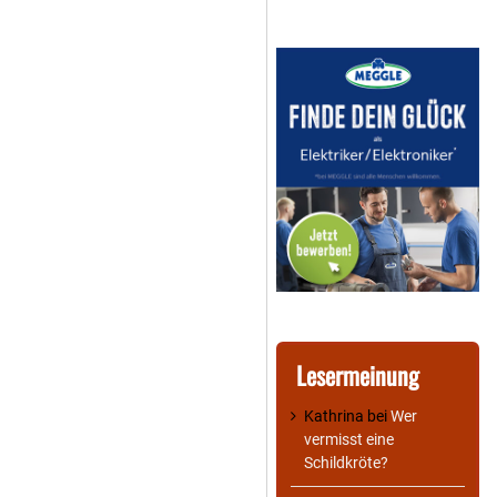
Lesermeinung
Kathrina
bei
Wer
vermisst eine
Schildkröte?