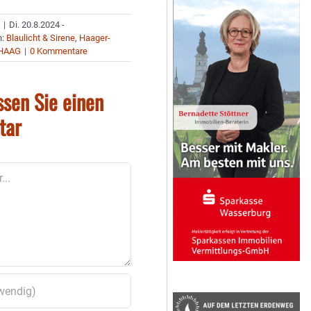
r
|
Di. 20.8.2024 -
n:
Blaulicht & Sirene
,
Haager-
HAAG
|
0 Kommentare
ssen Sie einen
tar