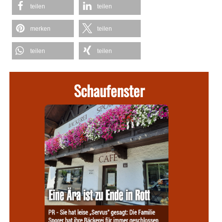
teilen
teilen
merken
teilen
teilen
teilen
Schaufenster