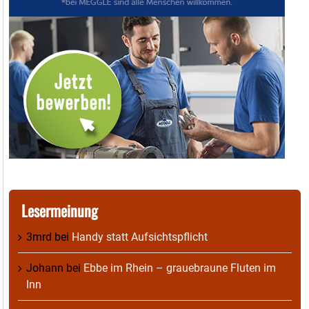
Lesermeinung
3mrd
bei
Handy statt Aufsichtspflicht
Johann
bei
Ebbe im Rhein – grauebraune Fluten im
Inn