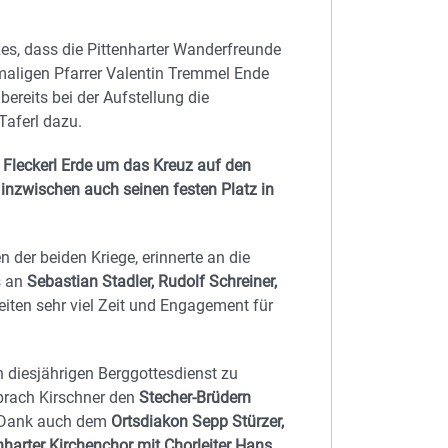
zes, dass die Pittenharter Wanderfreunde
aligen Pfarrer Valentin Tremmel Ende
ereits bei der Aufstellung die
Taferl dazu.
 Fleckerl Erde um das Kreuz auf den
nzwischen auch seinen festen Platz in
 der beiden Kriege, erinnerte an die
s an
Sebastian Stadler, Rudolf Schreiner,
zeiten sehr viel Zeit und Engagement für
n diesjährigen Berggottesdienst zu
prach Kirschner den
Stecher-Brüdern
n Dank auch dem
Ortsdiakon Sepp Stürzer,
enharter Kirchenchor mit Chorleiter Hans