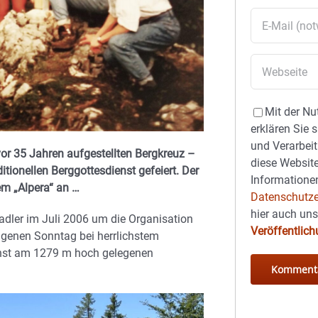
Mit der Nu
erklären Sie 
und Verarbeit
vor 35 Jahren aufgestellten Bergkreuz –
diese Website
ionellen Berggottesdienst gefeiert. Der
Informationen
em „Alpera“ an …
Datenschutze
hier auch un
tadler im Juli 2006 um die Organisation
Veröffentlic
genen Sonntag bei herrlichstem
nst am 1279 m hoch gelegenen