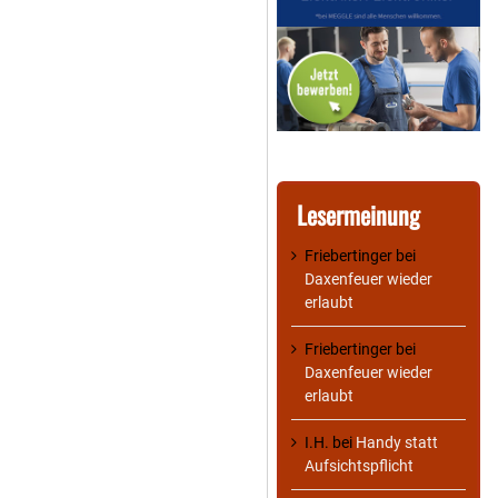
Lesermeinung
Friebertinger
bei
Daxenfeuer wieder
erlaubt
Friebertinger
bei
Daxenfeuer wieder
erlaubt
I.H.
bei
Handy statt
Aufsichtspflicht