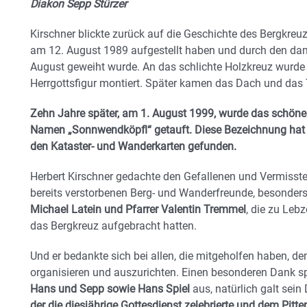
Diakon Sepp Stürzer
Kirschner blickte zurück auf die Geschichte des Bergkreu
am 12. August 1989 aufgestellt haben und durch den dam
August geweiht wurde. An das schlichte Holzkreuz wurde b
Herrgottsfigur montiert. Später kamen das Dach und das 
Zehn Jahre später, am 1. August 1999, wurde das schöne
Namen „Sonnwendköpfl“ getauft. Diese Bezeichnung hat i
den Kataster- und Wanderkarten gefunden.
Herbert Kirschner gedachte den Gefallenen und Vermissten
bereits verstorbenen Berg- und Wanderfreunde, besonder
Michael Latein und Pfarrer Valentin Tremmel
, die zu Leb
das Bergkreuz aufgebracht hatten.
Und er bedankte sich bei allen, die mitgeholfen haben, de
organisieren und auszurichten. Einen besonderen Dank s
Hans und Sepp sowie Hans Spiel
aus, natürlich galt sei
der die diesjährige Gottesdienst zelebrierte und dem Pitt