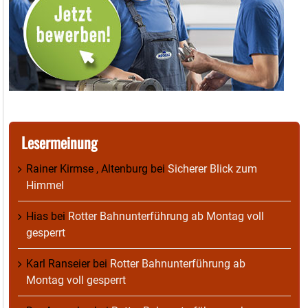
Lesermeinung
Rainer Kirmse , Altenburg
bei
Sicherer Blick zum
Himmel
Hias
bei
Rotter Bahnunterführung ab Montag voll
gesperrt
Karl Ranseier
bei
Rotter Bahnunterführung ab
Montag voll gesperrt