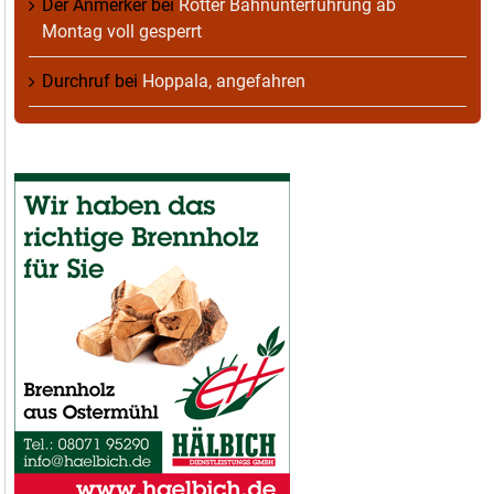
Der Anmerker
bei
Rotter Bahnunterführung ab
Montag voll gesperrt
Durchruf
bei
Hoppala, angefahren