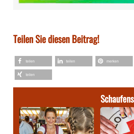
Teilen Sie diesen Beitrag!
teilen
teilen
merken
teilen
Schaufens