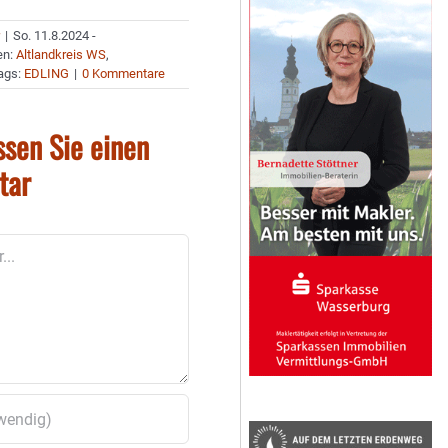
r
|
So. 11.8.2024 -
en:
Altlandkreis WS
,
ags:
EDLING
|
0 Kommentare
ssen Sie einen
tar