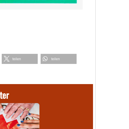
teilen
teilen
ter