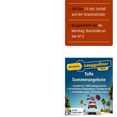
fish
bei
13 Uhr: Unfall
auf der Staatsstraße
Burgerfelder
bei
Ab
Montag: Baustelle an
der B15