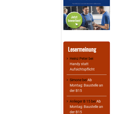
Lesermeinung
Heinz Peter
bei
Handy statt
Aufsichtspflicht
Simone
bei
Ab
Montag: Baustelle an
der B15
Anlieger B 15
bei
Ab
Montag: Baustelle an
der B15