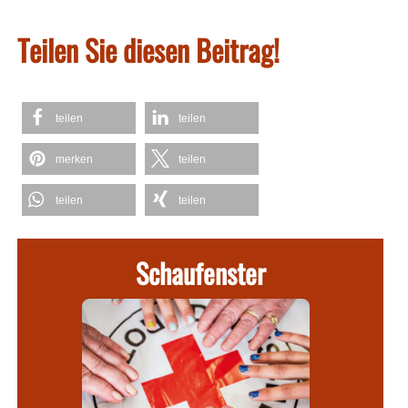
Teilen Sie diesen Beitrag!
teilen
teilen
merken
teilen
teilen
teilen
Schaufenster