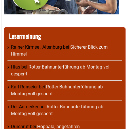
Lesermeinung
Rainer Kirmse , Altenburg
bei
Sicherer Blick zum
Himmel
Hias
bei
Rotter Bahnunterführung ab Montag voll
gesperrt
Karl Ranseier
bei
Rotter Bahnunterführung ab
Montag voll gesperrt
Der Anmerker
bei
Rotter Bahnunterführung ab
Montag voll gesperrt
Durchruf
bei
Hoppala, angefahren