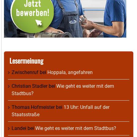
Lesermeinung
Zwischenruf
bei
Hoppala, angefahren
Christian Stadler
bei
Wie geht es weiter mit dem
Stadtbus?
Thomas Hofmeister
bei
13 Uhr: Unfall auf der
Staatsstraße
Landei
bei
Wie geht es weiter mit dem Stadtbus?