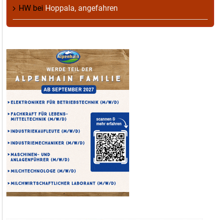
HW
bei
Hoppala, angefahren